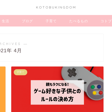
KOTOBUKINGDOM
生活
ブログ
子育て
たべるもの
コトブ
RCHIVES ―
021年 4月
子育て