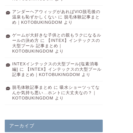
アンダーヘアウィッグがあればVIO脱毛後の
温泉も恥ずかしくない
に
脱毛体験記事まと
め｜KOTOBUKINGDOM
より
ゲームが大好きな子供との親もラクになるル
ールの決め方
に
【INTEX】インテックスの
大型プール 記事まとめ｜
KOTOBUKINGDOM
より
INTEXインテックスの大型プール[塩素消毒
編]
に
【INTEX】インテックスの大型プール
記事まとめ｜KOTOBUKINGDOM
より
脱毛体験記事まとめ
に
吸水ショーツってな
んか気持ち悪い…ホントに大丈夫なの？｜
KOTOBUKINGDOM
より
アーカイブ