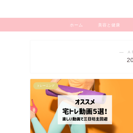
ホーム
美容と健康
― A
2
トレーニング