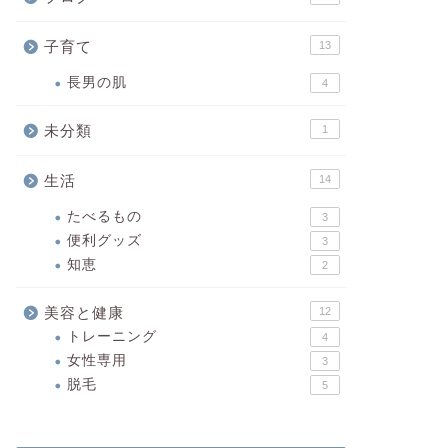
子育て
13
長男の肌
4
未分類
1
生活
14
たべるもの
3
便利グッズ
3
知恵
2
美容と健康
12
トレーニング
4
女性専用
3
脱毛
5