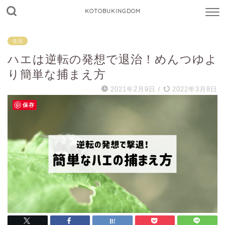
KOTOBUKINGDOM
生活
ハエは逆転の発想で退治！めんつゆよ
り簡単な捕まえ方
2021年2月9日
/
2022年3月8日
保存