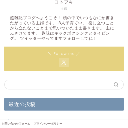
コトブキ
主婦
超雑記ブログへようこそ！ 頭の中でいつもなにか書き
たがっている主婦です。 3人子育て中。 役に立つこと
から立たないことまで思いついたまま書きます。 主に
ふざけてます。 趣味はキックボクシングとタイピン
グ。 ツイッターやってますフォローしてね！
＼ Follow me ／
最近の投稿
アンダーヘアウィッグがあればVIO脱毛後の温泉も恥ずか
お問い合わせフォーム
プライバシーポリシー