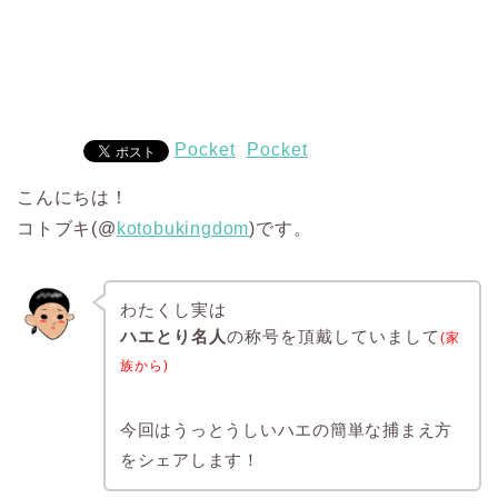
Pocket
Pocket
こんにちは！
コトブキ(@
koto
bukingdom
)です。
わたくし実は
ハエとり名人
の称号を頂戴していまして
(家
族から)
今回はうっとうしいハエの簡単な捕まえ方
をシェアします！