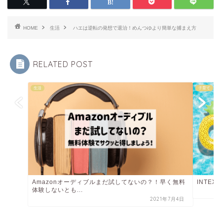
HOME
生活
ハエは逆転の発想で退治！めんつゆより簡単な捕まえ方
RELATED POST
生活
子育て
Amazonオーディブルまだ試してないの？！早く無料
INTE
体験しないとも...
2021年7月4日