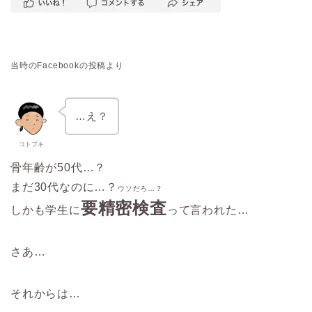
当時の
Facebook
の投稿より
…え？
コトブキ
骨年齢が50代…？
まだ30代なのに…？
ウソだろ
…
？
要精密検査
しかも学生に
って言われた…
さあ…
それからは…