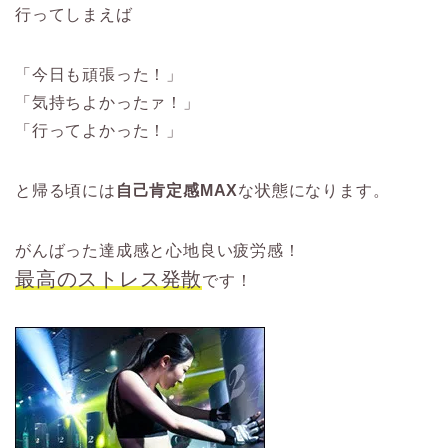
行ってしまえば
「今日も頑張った！」
「気持ちよかったァ！」
「行ってよかった！」
と帰る頃には
自己肯定感MAX
な状態になります。
がんばった達成感と心地良い疲労感！
最高のストレス発散
です！